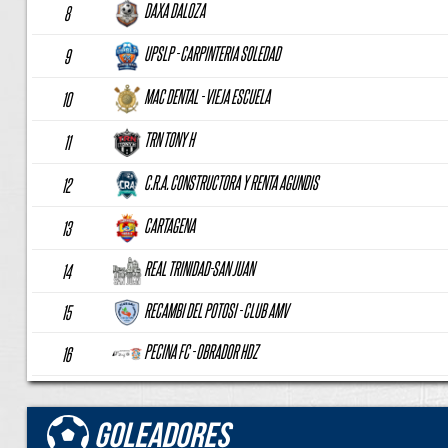
DAXA DALOZA
8
UPSLP - CARPINTERIA SOLEDAD
9
MAC DENTAL - VIEJA ESCUELA
10
TRN TONY H
11
C.R.A. CONSTRUCTORA Y RENTA AGUNDIS
12
CARTAGENA
13
REAL TRINIDAD-SAN JUAN
14
RECAMBI DEL POTOSI - CLUB AMV
15
PECINA FC - OBRADOR HDZ
16
Goleadores