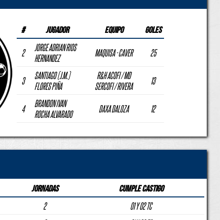
#
Jugador
Equipo
Goles
JORGE ADRIAN RIOS
2
MAQUISA - CAVER
25
HERNANDEZ
SANTIAGO (J.M.)
R&H ACOFI / MD
3
13
FLORES PIÑA
SERCOFI / RIVERA
BRANDON IVAN
4
DAXA DALOZA
12
ROCHA ALVARADO
Jornadas
Cumple Castigo
2
01 Y 02 TC