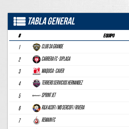
Tabla General
#
Equipo
CLUB 3A GRANDE
1
CARRERA FC - SIPLASA
2
MAQUISA - CAVER
3
TERRERO SERVICIOS HERNANDEZ
4
SPRINT JET
5
R&H ACOFI / MD SERCOFI / RIVERA
6
REMAIN FC
7