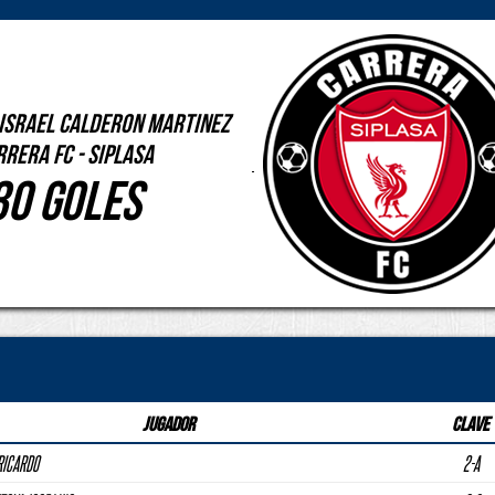
 ISRAEL CALDERON MARTINEZ
RRERA FC - SIPLASA
30 Goles
Jugador
Clave
RICARDO
2-A