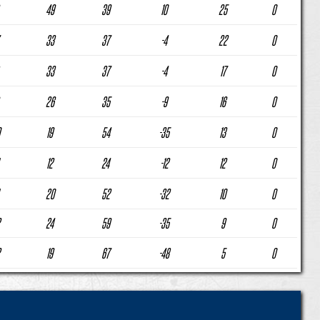
49
39
10
25
0
33
37
-4
22
0
33
37
-4
17
0
26
35
-9
16
0
19
54
-35
13
0
12
24
-12
12
0
20
52
-32
10
0
24
59
-35
9
0
19
67
-48
5
0