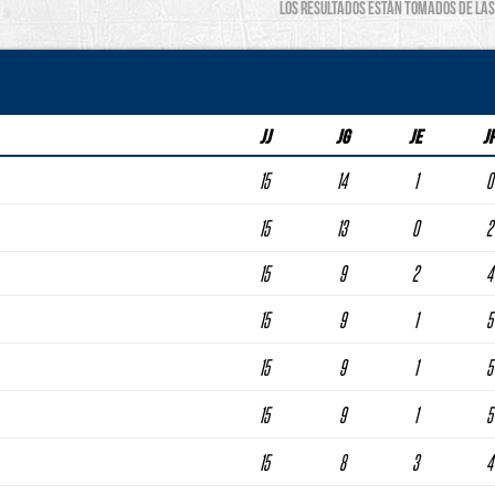
Los resultados están tomados de las 
JJ
JG
JE
J
15
14
1
0
15
13
0
2
15
9
2
4
15
9
1
5
15
9
1
5
15
9
1
5
15
8
3
4