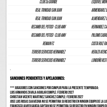
CLUB 3a GRANDE
ESQUIVEL MONT
REAL TRINIDAD-SAN JUAN
ARMENDARIZ S
REAL TRINIDAD-SAN JUAN
ALMENDAREZ C
RECAMBI DEL POTOSI - CLUB AMV
HERNANDEZ CAS
RECAMBI DEL POTOSI - CLUB AMV
PALOMO CABRER
REMAIN FC
COSTA RUIZ RA
TERRERO SERVICIOS HERNANDEZ
HERAZO ATENC
TERRERO SERVICIOS HERNANDEZ
LONDOÑO REST
.
SANCIONES PENDIENTES Y APELACIONES:
*** JUGADORES CON SANCIONES POR CUMPLIR PARA LA PRESENTE TEMPORADA:
LUIS ARMANDO ZAVALA AGUILAR CUMPLE: FEBRERO 2027
CHRISTIAN VICENTE MARTINEZ SANCHEZ CUMPLE: FEBRERO 2027
JOSE LUIS ROSAS SAAVEDRA NO SE PERMITIRA SU REGISTRO EN NINGUN EQUIPO DE LA LI
FRANCISCO JAVIER GARCIA GAYTAN NO SE PERMITIRA SU REGISTRO EN NINGUN EQUIPO DE