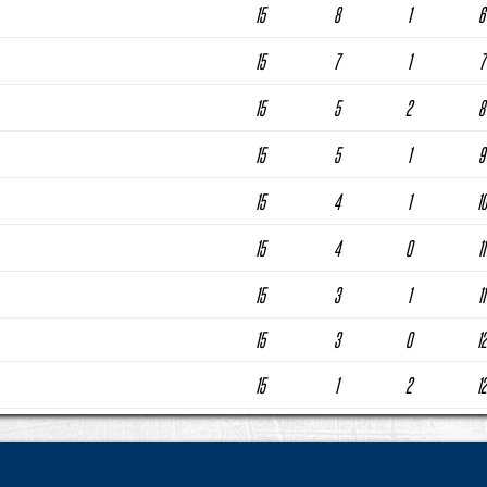
15
8
1
6
15
7
1
7
15
5
2
8
15
5
1
9
15
4
1
10
15
4
0
11
15
3
1
11
15
3
0
12
15
1
2
12