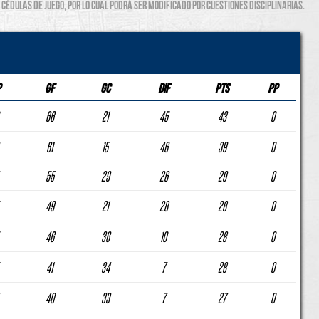
cédulas de juego, por lo cual podrá ser modificado por cuestiones disciplinarias.
P
GF
GC
DIF
PTS
PP
66
21
45
43
0
61
15
46
39
0
55
29
26
29
0
49
21
28
28
0
46
36
10
28
0
41
34
7
28
0
40
33
7
27
0