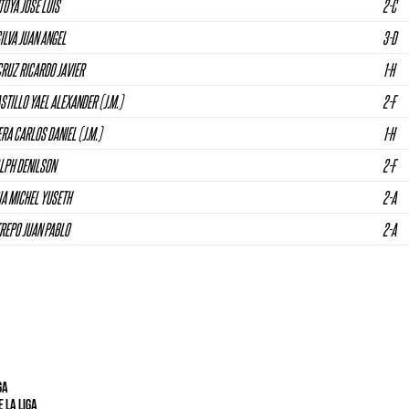
OYA JOSE LUIS
2-C
ILVA JUAN ANGEL
3-D
RUZ RICARDO JAVIER
1-H
TILLO YAEL ALEXANDER (J.M.)
2-F
A CARLOS DANIEL (J.M.)
1-H
LPH DENILSON
2-F
IA MICHEL YUSETH
2-A
REPO JUAN PABLO
2-A
GA
 LA LIGA