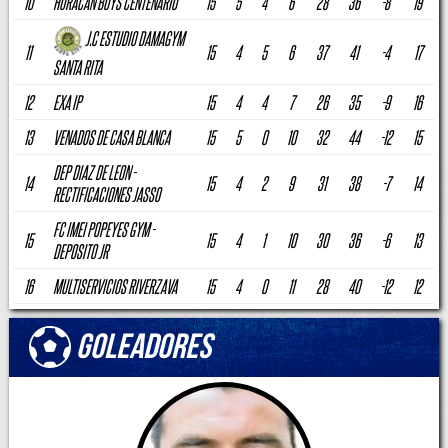
10
HURACAN BOYS CENTENARIO
15
5
4
6
28
36
-8
19
J.C ESTUDIO DAMAGYM
11
15
4
5
6
37
41
-4
17
SANTA RITA
12
EXA IP
15
4
4
7
26
35
-9
16
13
VENADOS DE CASA BLANCA
15
5
0
10
32
44
-12
15
DEP DIAZ DE LEON -
14
15
4
2
9
31
38
-7
14
RECTIFICACIONES JASSO
FC IMEI POPEYES GYM -
15
15
4
1
10
30
36
-6
13
DEPOSITO JR
16
MULTISERVICIOS RIVERZAVA
15
4
0
11
28
40
-12
12
Goleadores