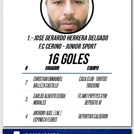
1.- JOSE GERARDO HERRERA DELGADO
F.C CERINO - JUNIOR SPORT
16 Goles
#
Jugador
Equipo
CHRISTIAN EMMANUEL
CASA CLUB - TORITOS
2
BALLEZA CASTILLO
TRUCKING
CARLOS ALBERTO CERDA
FC IMEI POPEYES GYM -
3
MORALES
DEPOSITO JR
ANTHONY AXEL (J.M.)
4
DEPORTIVO CALDERON
ESPINOZA FLORES