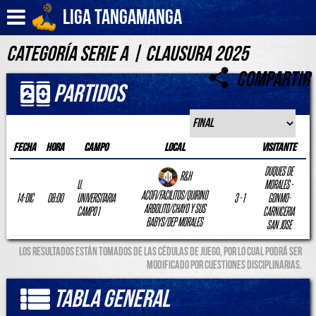
Liga Tangamanga
Categoría SERIE A | CLAUSURA 2025
Compartir
Partidos
Fecha
Hora
Campo
Local
Visitante
DUQUES DE
R&H
U.
MORALES -
ACOFI/FACILITOS/QUIRINO
14-DIC
08:00
UNIVERSITARIA
3 - 1
GONMO-
ARBOLITO/CHAYO Y SUS
CAMPO 1
CARNICERIA
BABYS/DEP MORALES
SAN JOSE
Los resultados están tomados de las cédulas de juego, por lo cual podrá ser
modificado por cuestiones disciplinarias.
Tabla General