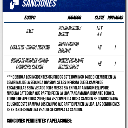
Sanciones
Equipo
Jugador
Clave
Jornadas
VALERO MARTINEZ
1-C Y
B.M.C
MARTIN
4-A
RIVERA MORENO
CASA CLUB - TORITOS TRUCKING
1-H
1
EMILIANO
DUQUES DE MORALES -GONMO-
MONTES ESCALANTE
1-H
1
CARNICERIA SAN JOSE
HECTOR ADOLFO
*** DEBIDO A LOS INCIDENTES OCURRIDOS ESTE DOMINGO 14 DE DICIEMBRE EN LA
SEMIFINAL DE LA SEGUNDA DIVISION, SE LES INFORMA QUE EL CAMPO DE
ESCALERILLAS SERA VETADO POR 6 MESES SIN ENROLAR A NINGUN EQUIPO DE
NINGUNA CATEGORIA QUE PARTICIPE EN LA LIGA TANGAMANGA DURANTE TODO EL
TORNEO DE APERTURA 2026; UNA VEZ CUMPLIDA DICHA SANCION SE CONDICIONARA
EL USO DE ESTE CAMPO A LOS EQUIPOS QUE PARTICIPEN EN LA LIGA, LAS CONDICIONES
SE ESTABLECERAN UNA VEZ QUE SE CUMPLA LA SANCION.
SANCIONES PENDIENTES Y APELACIONES: