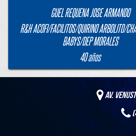
GUEL REQUENA JOSE ARMANDO
R&H ACOFI/FACILITOS/QUIRINO ARBOLITO/CH
BABYS/DEP MORALES
40 años
Av. Venust
(