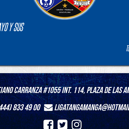
AYO Y SUS
T
iano Carranza #1055 int. 114, Plaza de las Am
444) 833 49 00
ligatangamanga@hotmai