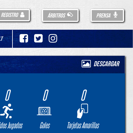
REGISTRO
ÁRBITROS
PRENSA
LT
Descargar
0
0
0
idos Jugados
Goles
Tarjetas Amarillas