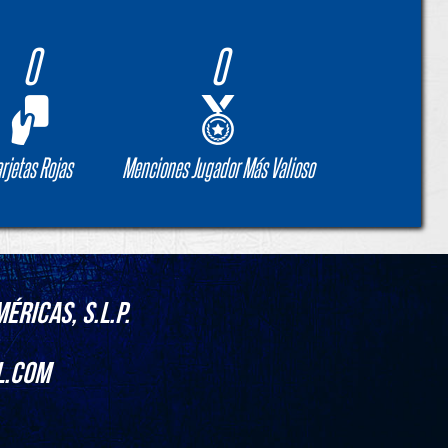
0
0
arjetas Rojas
Menciones Jugador Más Valioso
éricas, S.L.P.
l.com