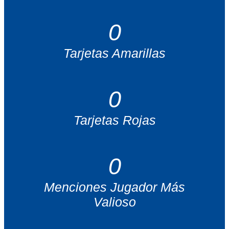
0
Tarjetas Amarillas
0
Tarjetas Rojas
0
Menciones Jugador Más
Valioso